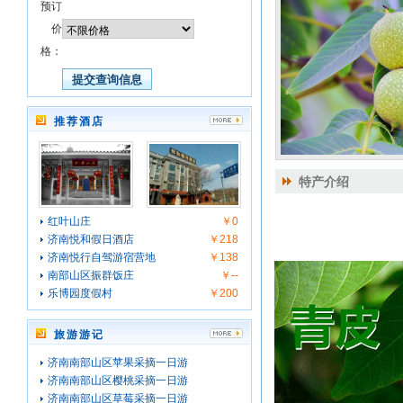
预订
价
格：
推荐酒店
特产介绍
红叶山庄
￥0
济南悦和假日酒店
￥218
济南悦行自驾游宿营地
￥138
南部山区振群饭庄
￥--
乐博园度假村
￥200
旅游游记
济南南部山区苹果采摘一日游
济南南部山区樱桃采摘一日游
济南南部山区草莓采摘一日游