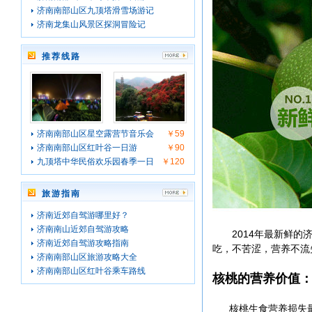
济南南部山区九顶塔滑雪场游记
济南龙集山风景区探洞冒险记
推荐线路
济南南部山区星空露营节音乐会
￥59
济南南部山区红叶谷一日游
￥90
九顶塔中华民俗欢乐园春季一日
￥120
旅游指南
济南近郊自驾游哪里好？
济南南山近郊自驾游攻略
2014年最新鲜的济
济南近郊自驾游攻略指南
吃，不苦涩，营养不流
济南南部山区旅游攻略大全
济南南部山区红叶谷乘车路线
核桃的营养价值
核桃生食营养损失最