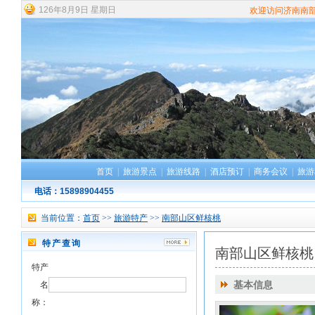
126
年
8
月
9
日
星期日
欢迎访问济南南
首页
|
旅游景点
|
旅游线路
|
酒店预订
|
商务会议
|
旅游
电话：15898904455
当前位置：
首页
>>
旅游特产
>>
南部山区鲜核桃
特产查询
南部山区鲜核桃
特产
名
基本信息
称：