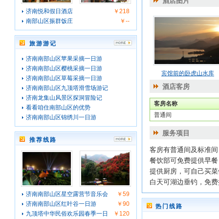
酒店图片
济南悦和假日酒店
￥218
南部山区振群饭庄
￥--
旅游游记
济南南部山区苹果采摘一日游
济南南部山区樱桃采摘一日游
宾馆前的卧虎山水库
济南南部山区草莓采摘一日游
酒店客房
济南南部山区九顶塔滑雪场游记
济南龙集山风景区探洞冒险记
客房名称
看看咱住南部山区的优势
普通间
济南南部山区锦绣川一日游
服务项目
推荐线路
客房有普通间及标准间
餐饮部可免费提供早餐
提供厨房，可自己买菜
白天可湖边垂钓，免费
济南南部山区星空露营节音乐会
￥59
济南南部山区红叶谷一日游
￥90
热门线路
九顶塔中华民俗欢乐园春季一日
￥120