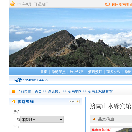
126
年
8
月
9
日
星期日
欢迎访问济南南
首页
|
旅游景点
|
旅游线路
|
酒店预订
|
商务会议
|
旅游
电话：15898904455
当前位置：
首页
>>
酒店预订
>>
济南地区
>>
济南山水缘宾馆
酒店查询
济南山水缘宾馆
所在
城
基本信息
市：