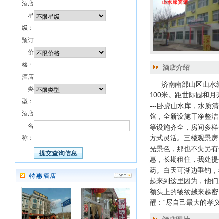
酒店
星
级：
预订
价
格：
酒店介绍
酒店
济南南部山区山水缘
类
100米。距世际园和
型：
---卧虎山水库，水
酒店
馆，全新设施干净整洁
名
等设施齐全，房间多样
方式灵活。三楼观景房
称：
光景色，那也不失另有
惠，长期租住，我处提
药。白天可湖边垂钓，
特惠酒店
起来到这里因为，他们
额头上的皱纹越来越密因为
醒：“尽自己最大的孝