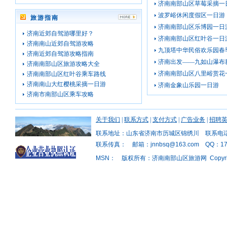
济南南部山区草莓采摘一
波罗峪休闲度假区一日游
旅游指南
济南南部山区乐博园一日
济南近郊自驾游哪里好？
济南南部山区红叶谷一日
济南南山近郊自驾游攻略
九顶塔中华民俗欢乐园春
济南近郊自驾游攻略指南
济南出发——九如山瀑布
济南南部山区旅游攻略大全
济南南部山区八里峪赏花
济南南部山区红叶谷乘车路线
济南南山大红樱桃采摘一日游
济南金象山乐园一日游
济南市南部山区乘车攻略
关于我们
|
联系方式
|
支付方式
|
广告业务
|
招聘
联系地址：山东省济南市历城区锦绣川 联系电话：1
联系传真： 邮箱：jnnbsq@163.com QQ：176
MSN： 版权所有：济南南部山区旅游网 Copyright © 2011