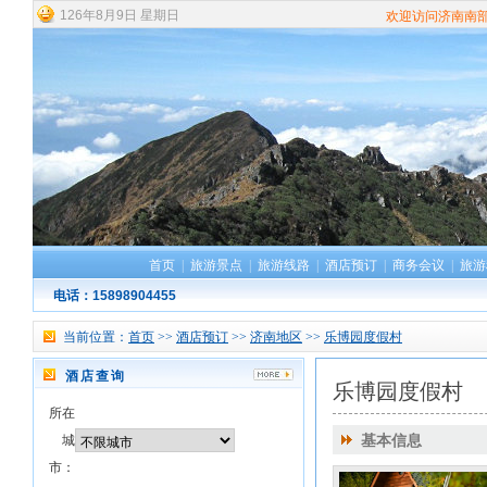
126
年
8
月
9
日
星期日
欢迎访问济南南
首页
|
旅游景点
|
旅游线路
|
酒店预订
|
商务会议
|
旅游
电话：15898904455
当前位置：
首页
>>
酒店预订
>>
济南地区
>>
乐博园度假村
酒店查询
乐博园度假村
所在
城
基本信息
市：