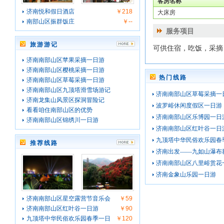
客房名称
济南悦和假日酒店
￥218
大床房
南部山区振群饭庄
￥--
服务项目
旅游游记
可供住宿，吃饭，采摘
济南南部山区苹果采摘一日游
济南南部山区樱桃采摘一日游
热门线路
济南南部山区草莓采摘一日游
济南南部山区九顶塔滑雪场游记
济南南部山区草莓采摘一
济南龙集山风景区探洞冒险记
波罗峪休闲度假区一日游
看看咱住南部山区的优势
济南南部山区乐博园一日
济南南部山区锦绣川一日游
济南南部山区红叶谷一日
九顶塔中华民俗欢乐园春
推荐线路
济南出发——九如山瀑布
济南南部山区八里峪赏花
济南金象山乐园一日游
济南南部山区星空露营节音乐会
￥59
济南南部山区红叶谷一日游
￥90
九顶塔中华民俗欢乐园春季一日
￥120