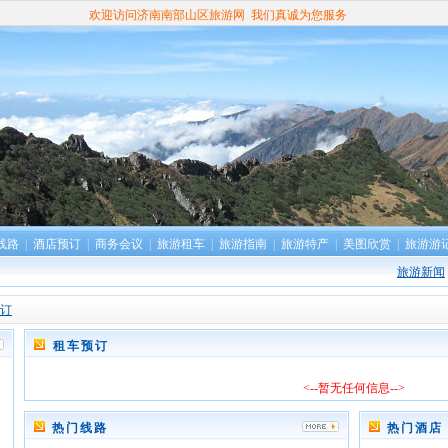
欢迎访问济南南部山区旅游网 我们真诚为您服务
线路
|
酒店预订
|
商务会议
|
旅游租车
|
旅游指南
|
旅游特产
|
美图欣赏
|
旅游游
旅游新闻
订
租车预订
<--暂无任何信息-->
热门线路
热门酒店