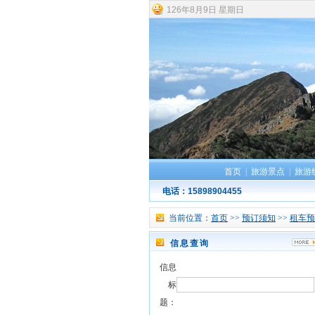
126
年
8
月
9
日
星期日
首页
|
旅游景点
|
旅游
电话：15898904455
当前位置：
首页
>>
预订须知
>>
租车预
信息查询
信息
标
题：