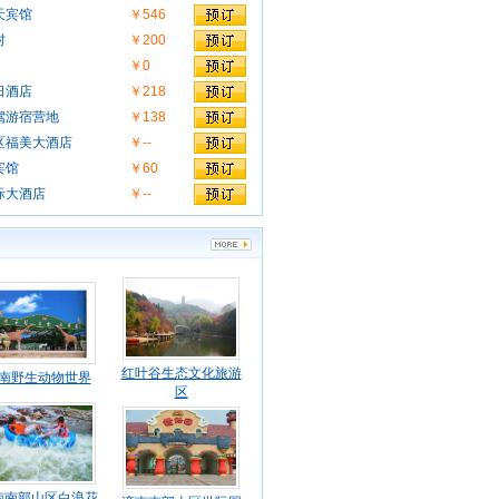
天宾馆
￥546
村
￥200
￥0
日酒店
￥218
驾游宿营地
￥138
区福美大酒店
￥--
宾馆
￥60
际大酒店
￥--
红叶谷生态文化旅游
南野生动物世界
区
南南部山区白浪花