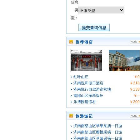
信息
类
型：
推荐酒店
红叶山庄
￥0
济南悦和假日酒店
￥218
济南悦行自驾游宿营地
￥138
南部山区振群饭庄
￥--
乐博园度假村
￥200
旅游游记
济南南部山区苹果采摘一日游
济南南部山区樱桃采摘一日游
济南南部山区草莓采摘一日游