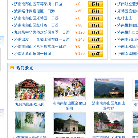
济南南部山区草莓采摘一日游
￥0
济南航空蓝
波罗峪休闲度假区一日游
￥60
乐博园度假
济南南部山区乐博园一日游
￥0
红叶山庄
济南南部山区红叶谷一日游
￥90
济南悦和假
九顶塔中华民俗欢乐园春季一日游
￥120
济南悦行自
济南出发——九如山瀑布群一日游
￥148
济南南部山
济南南部山区八里峪赏花一日游
￥0
济南山水缘
济南金象山乐园一日游
￥120
济南泰瀛国
热门景点
济南南部山区金象山
济南南部山区九如山
九顶塔民俗欢乐园
济
乐园
瀑布群
山东济南水帘峡风景
济南南部山区波罗峪
济